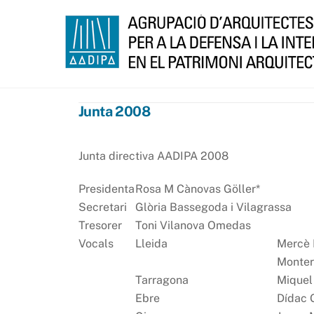
Skip
to
content
Junta 2008
Junta directiva AADIPA 2008
Presidenta
Rosa M Cànovas Göller*
Secretari
Glòria Bassegoda i Vilagrassa
Tresorer
Toni Vilanova Omedas
Vocals
Lleida
Mercè 
Monte
Tarragona
Miquel
Ebre
Dídac G