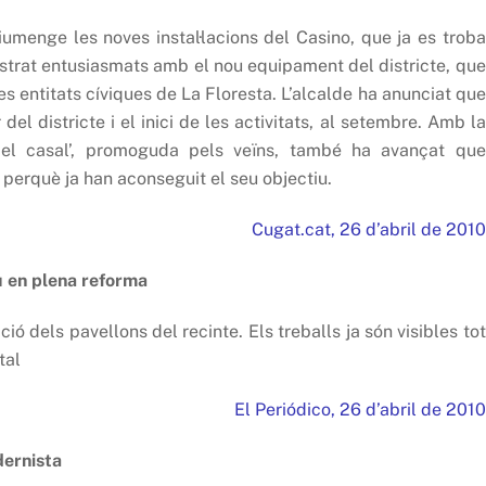
iumenge les noves instal·lacions del Casino, que ja es troba
strat entusiasmats amb el nou equipament del districte, que
es entitats cíviques de La Floresta. L’alcalde ha anunciat que
del districte i el inici de les activitats, al setembre. Amb la
a del casal’, promoguda pels veïns, també ha avançat que
s perquè ja han aconseguit el seu objectiu.
Cugat.cat, 26 d’abril de 2010
 en plena reforma
ció dels pavellons del recinte. Els treballs ja són visibles tot
tal
El Periódico, 26 d’abril de 2010
dernista