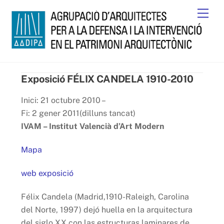
Skip
Men
to
content
Exposició FÉLIX CANDELA 1910-2010
Inici: 21 octubre 2010 –
Fi: 2 gener 2011(dilluns tancat)
IVAM – Institut Valencià d’Art Modern
Mapa
web exposició
Félix Candela (Madrid,1910-Raleigh, Carolina
del Norte, 1997) dejó huella en la arquitectura
del siglo XX con las estructuras laminares de