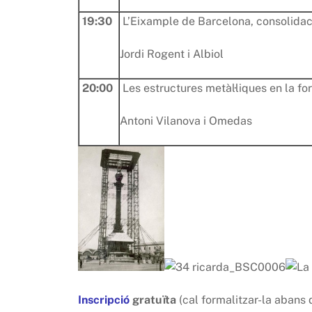
19:30
L’Eixample de Barcelona, consolidació
Jordi Rogent i Albiol
20:00
Les estructures metàl·liques en la f
Antoni Vilanova i Omedas
Inscripció
gratuïta
(cal formalitzar-la abans 