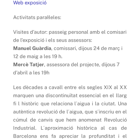
Web exposició
Activitats paral·leles:
Visites d’autor: passeig personal amb el comisari
de l’exposició i els seus assessors:
Manuel Guàrdia
, comissari, dijous 24 de març i
12 de maig a les 19 h.
Mercè Tatjer
, assessora del projecte, dijous 7
d’abril a les 19h
Les dècades a cavall entre els segles XIX al XX
marquen una discontinuïtat essencial en el llarg
fi l històric que relaciona l´aigua i la ciutat. Una
autèntica revolució de l´aigua, que s´inscriu en el
cúmul de canvis que hem anomenat Revolució
Industrial. L´aproximació històrica al cas de
Barcelona ens fa apreciar la profunditat i el