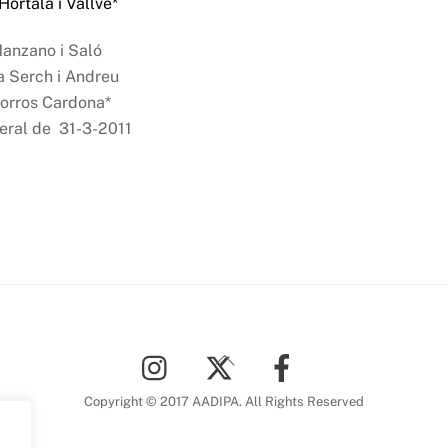
ortalà i Vallvé*
anzano i Saló
Serch i Andreu
Morros Cardona*
eral de 31-3-2011
Back
To
Top
Copyright © 2017 AADIPA. All Rights Reserved