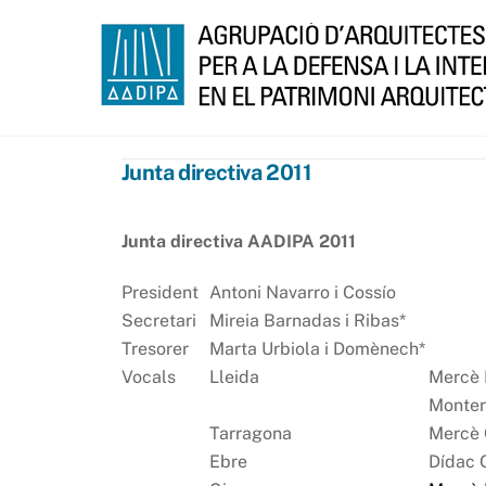
Skip
to
content
Junta directiva 2011
Junta directiva AADIPA 2011
President
Antoni Navarro i Cossío
Secretari
Mireia Barnadas i Ribas*
Tresorer
Marta Urbiola i Domènech*
Vocals
Lleida
Mercè 
Monte
Tarragona
Mercè G
Ebre
Dídac G