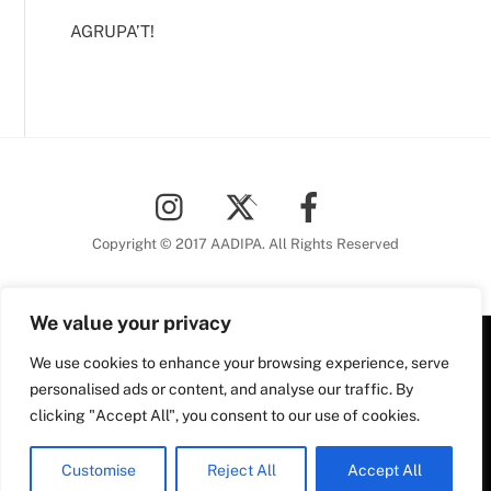
AGRUPA’T!
Back
To
Top
Copyright © 2017 AADIPA. All Rights Reserved
We value your privacy
We use cookies to enhance your browsing experience, serve
Plaça Nova, 5 6a planta
personalised ads or content, and analyse our traffic. By
08002 Barcelona
clicking "Accept All", you consent to our use of cookies.
Tel. 93 306 78 28
Plaça Nova, 5, 6a planta
aadipa@coac.net
08002 Barcelona
Customise
Reject All
Accept All