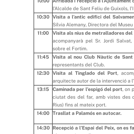
10:00
Arribada
i recepció a l’Ajuntament
l’Alcalde de Sant Feliu de Guíxols, l’I
10:30
Visita a l’antic edifici del Salvame
Sílvia Alemany, Directora del Museu 
11:00
Visita als nius de metralladores del 
acompanyarà pel Sr. Jordi Salvat, 
sobre el Fortim.
11:45
Visita al nou Club Nàutic de Sant
representants del Club.
12:30
Visita al Tinglado del Port
, acom
arquitecte autor de la intervenció a l’
13:15
Caminada per l’espigó del port
, on 
ciutat des del far, amb vistes des
Rius) fins al mateix port.
14:00
Trasllat a Palamós en autocar.
14:30
Recepció a l’Espai del Peix, on es