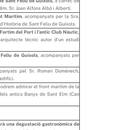
de Sant Feliu de Guíxols,
a càrrec de
l·lm. Sr. Joan Alfons Albó i Albertí.
nt Marítim
, acompanyats per la Sra.
d’Història de Sant Feliu de Guíxols.
Fortim del Port i l’antic Club Nàutic
,
arquitecte tècnic autor d’un estudi
 Feliu de Guíxols
, acompanyats per
panyats pel Sr. Roman Domènech,
edifici.
podrem admirar el front marítim de la
 dels antics Banys de Sant Elm (Can
 farà una degustació gastronòmica de