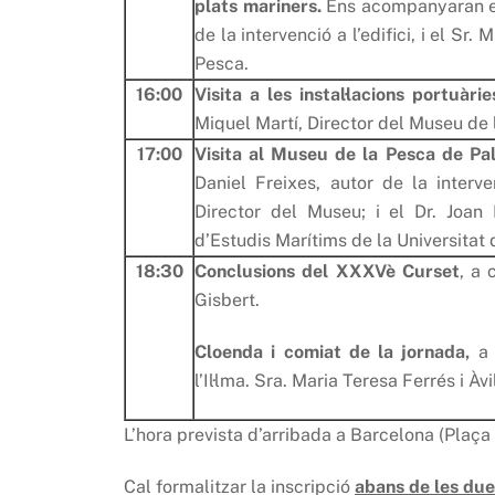
plats mariners.
Ens acompanyaran el 
de la intervenció a l’edifici, i el Sr
Pesca.
16:00
Visita a les instal·lacions portuàrie
Miquel Martí, Director del Museu de 
17:00
Visita al Museu de la Pesca de Pa
Daniel Freixes, autor de la interven
Director del Museu; i el Dr. Joan 
d’Estudis Marítims de la Universitat 
18:30
Conclusions del XXXVè Curset
, a 
Gisbert.
Cloenda i comiat de la jornada,
a 
l’Il·lma. Sra. Maria Teresa Ferrés i Àvi
L’hora prevista d’arribada a Barcelona (Plaç
Cal formalitzar la inscripció
abans de les due