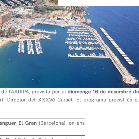
 de l’AADIPA, prevista per al
diumenge 16 de desembre de
ert, Director del XXXVè Curset. El programa previst és el
renguer El Gran
(Barcelona), on ens