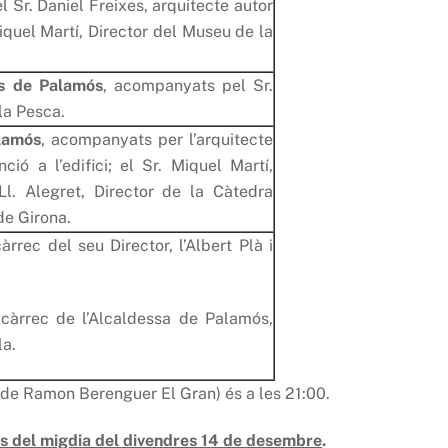
Sr. Daniel Freixes, arquitecte autor
. Miquel Martí, Director del Museu de la
s
de Palamós
, acompanyats pel Sr.
la Pesca.
lamós
, acompanyats per l’arquitecte
ció a l’edifici; el Sr. Miquel Martí,
Ll. Alegret, Director de la Càtedra
de Girona.
càrrec del seu Director, l’Albert Plà i
càrrec de l’Alcaldessa de Palamós,
la.
a de Ramon Berenguer El Gran) és a les 21:00.
s del migdia del divendres 14 de desembre
.