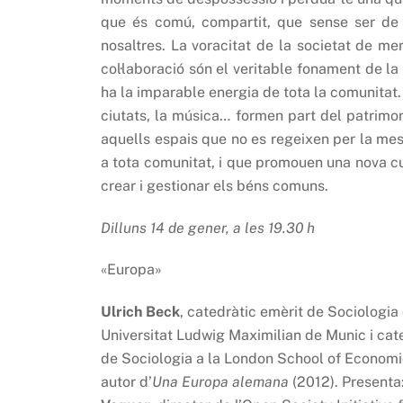
que és comú, compartit, que sense ser de n
nosaltres. La voracitat de la societat de mer
col·laboració són el veritable fonament de la 
ha la imparable energia de tota la comunitat. 
ciutats, la música… formen part del patrimon
aquells espais que no es regeixen per la mesu
a tota comunitat, i que promouen una nova cult
crear i gestionar els béns comuns.
Dilluns 14 de gener, a les 19.30 h
«Europa»
Ulrich Beck
, catedràtic emèrit de Sociologia 
Universitat Ludwig Maximilian de Munic i cat
de Sociologia a la London School of Economi
autor d’
Una Europa alemana
(2012). Presenta