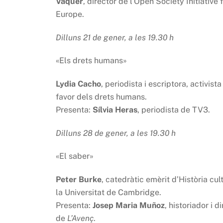
Vaquer
, director de l’Open Society Initiative 
Europe.
Dilluns 21 de gener, a les 19.30 h
«Els drets humans»
Lydia Cacho
, periodista i escriptora, activista
favor dels drets humans.
Presenta:
Sílvia Heras
, periodista de TV3.
Dilluns 28 de gener, a les 19.30 h
«El saber»
Peter Burke
, catedràtic emèrit d’Història cul
la Universitat de Cambridge.
Presenta:
Josep Maria Muñoz
, historiador i d
de
L’Avenç
.