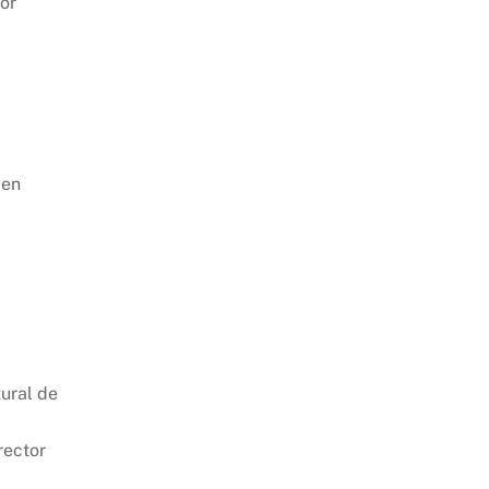
for
 en
tural de
irector