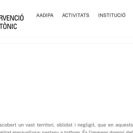
AADIPA
ACTIVITATS
INSTITUCIÓ
cobert un vast territori, oblidat i negligit, que en aquests
litat meravellosa: pertany a tothom. És l’immens domini del