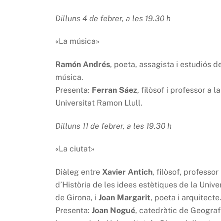
Dilluns 4 de febrer, a les 19.30 h
«La música»
Ramón Andrés
,
poeta, assagista i estudiós de
música.
Presenta:
Ferran Sáez
, filòsof i professor a la
Universitat Ramon Llull.
Dilluns 11 de febrer, a les 19.30 h
«La ciutat»
Diàleg entre
Xavier Antich
, filòsof, professor
d’Història de les idees estètiques de la Unive
de Girona, i
Joan Margarit
, poeta i arquitecte
Presenta:
Joan Nogué
, catedràtic de Geograf