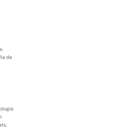
a.
fia de
ologia
i
ats.