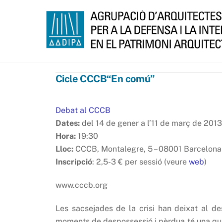
Skip
to
content
Cicle CCCB“En comú”
Debat al CCCB
Dates:
del 14 de gener a l’11 de març de 2013
Hora:
19:30
Lloc:
CCCB, Montalegre, 5 – 08001 Barcelona
Inscripció
: 2,5-3 € per sessió (veure
web
)
www.cccb.org
Les sacsejades de la crisi han deixat al des
moments de despossessió i pèrdua té una qua