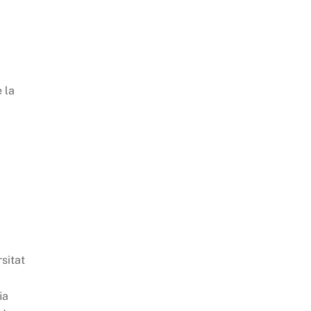
 la
rsitat
.
ia