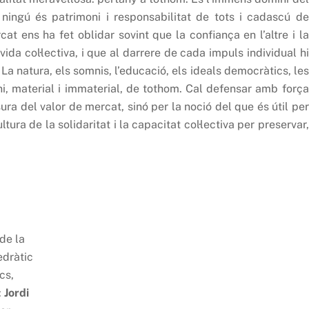
ingú és patrimoni i responsabilitat de tots i cadascú de
cat ens ha fet oblidar sovint que la confiança en l’altre i la
vida col·lectiva, i que al darrere de cada impuls individual hi
La natura, els somnis, l’educació, els ideals democràtics, les
i, material i immaterial, de tothom. Cal defensar amb força
ra del valor de mercat, sinó per la noció del que és útil per
ura de la solidaritat i la capacitat col·lectiva per preservar,
de la
edràtic
cs,
:
Jordi