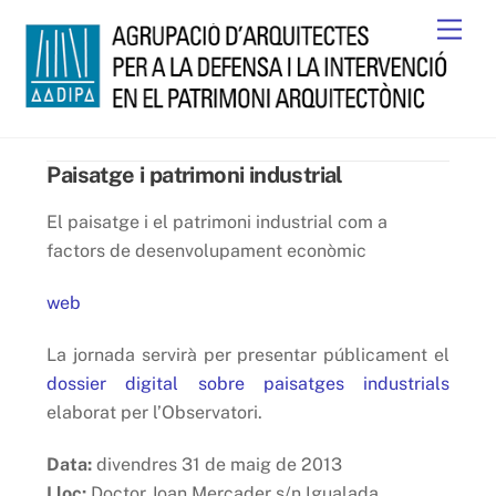
Skip
Men
to
content
Paisatge i patrimoni industrial
El paisatge i el patrimoni industrial com a
factors de desenvolupament econòmic
web
La jornada servirà per presentar públicament el
dossier digital sobre paisatges industrials
elaborat per l’Observatori.
Data:
divendres 31 de maig de 2013
Lloc:
Doctor Joan Mercader s/n Igualada