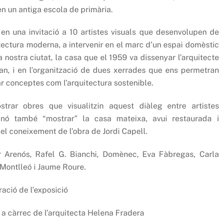
en un antiga escola de primària.
 en una invitació a 10 artistes visuals que desenvolupen de
uitectura moderna, a intervenir en el marc d’un espai domèstic
a nostra ciutat, la casa que el 1959 va dissenyar l’arquitecte
oan, i en l’organització de dues xerrades que ens permetran
zar conceptes com l’arquitectura sostenible.
trar obres que visualitzin aquest diàleg entre artistes
sinó també “mostrar” la casa mateixa, avui restaurada i
 el coneixement de l’obra de Jordi Capell.
r Arenós, Rafel G. Bianchi, Domènec, Eva Fàbregas, Carla
 Montlleó i Jaume Roure.
ació de l’exposició
ó a càrrec de l’arquitecta Helena Fradera