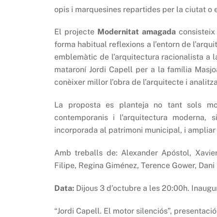
opis i marquesines repartides per la ciutat o 
El projecte
Modernitat amagada
consisteix
forma habitual reflexions a l’entorn de l’arq
emblemàtic de l’arquitectura racionalista a l
mataroní Jordi Capell per a la família Masj
conèixer millor l’obra de l’arquitecte i analit
La proposta es planteja no tant sols mos
contemporanis i l’arquitectura moderna, 
incorporada al patrimoni municipal, i ampliar
Amb treballs de: Alexander Apóstol, Xavie
Filipe, Regina Giménez, Terence Gower, Dani
Data:
Dijous 3 d’octubre a les 20:00h. Inaugur
“Jordi Capell. El motor silenciós”, presentaci