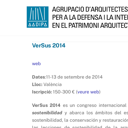
Skip
to
content
VerSus 2014
web
Dates
:11-13 de setembre de 2014
Lloc:
València
Iscripció:
150-300 € (
veure web
)
VerSus 2014
es un congreso internacional
sostenibilidad
y abarca los ámbitos del e
sostenibilidad, la conservación y restauració
las lecciones de sostenibilidad de la arq