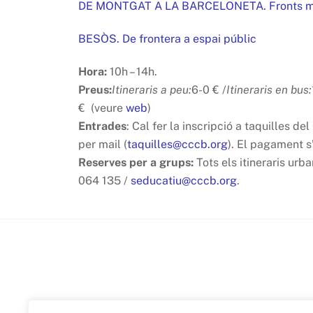
DE MONTGAT A LA BARCELONETA. Fronts mar
BESÒS. De frontera a espai públic
Hora:
10h – 14h.
Preus:
Itineraris a peu:
6-0 € /
Itineraris en bus:
€ (veure
web
)
Entrades
: Cal fer la inscripció a taquilles d
per mail (
taquilles@cccb.org
). El pagament s’
Reserves per a grups:
Tots els itineraris urb
064 135 /
seducatiu@cccb.org
.