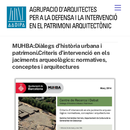
Skip
Men
to
content
MUHBA:Diàlegs d’història urbana i
patrimoni.Criteris d’intervenció en els
jaciments arqueològics: normatives,
conceptes i arquitectures