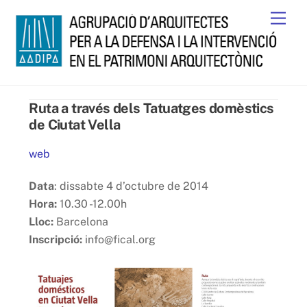
Skip
Men
to
content
Ruta a través dels Tatuatges domèstics
de Ciutat Vella
web
Data
: dissabte 4 d’octubre de 2014
Hora:
10.30 -12.00h
Lloc:
Barcelona
Inscripció:
info@fical.org