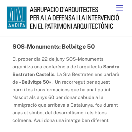
Skip
Men
to
content
SOS-Monuments: Bellvitge 50
El proper dia 22 de juny SOS-Monuments
organitza una conferència de l’arquitecta
Sandra
Bestraten Castells
. La Sra Bestraten ens parlarà
de
«Bellvitge 50»
. Un recorregut per aquest
barri i les transformacions que ha anat patint.
Nascut als anys 60 per donar cabuda a la
immigració que arribava a Catalunya, fou durant
anys el símbol del desarrollisme i els blocs
colmena. Avui dona una imatge ben diferent.