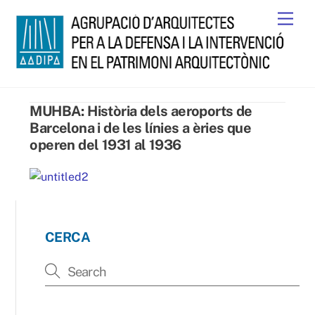
Skip
Men
to
content
MUHBA: Història dels aeroports de
Barcelona i de les línies a èries que
operen del 1931 al 1936
CERCA