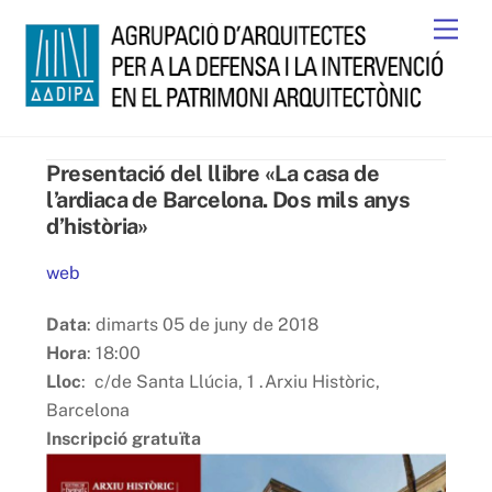
Skip
Men
to
content
Presentació del llibre «La casa de
l’ardiaca de Barcelona. Dos mils anys
d’història»
web
Data
: dimarts 05 de juny de 2018
Hora
: 18:00
Lloc
: c/de Santa Llúcia, 1 .Arxiu Històric,
Barcelona
Inscripció gratuïta