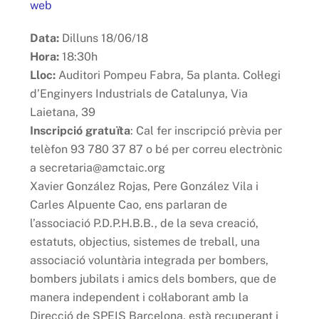
web
Data:
Dilluns 18/06/18
Hora:
18:30h
Lloc:
Auditori Pompeu Fabra, 5a planta. Col·legi
d’Enginyers Industrials de Catalunya, Via
Laietana, 39
Inscripció gratuïta
: Cal fer inscripció prèvia per
telèfon 93 780 37 87 o bé per correu electrònic
a secretaria@amctaic.org
Xavier González Rojas, Pere González Vila i
Carles Alpuente Cao, ens parlaran de
l’associació P.D.P.H.B.B., de la seva creació,
estatuts, objectius, sistemes de treball, una
associació voluntària integrada per bombers,
bombers jubilats i amics dels bombers, que de
manera independent i col·laborant amb la
Direcció de SPEIS Barcelona, està recuperant i