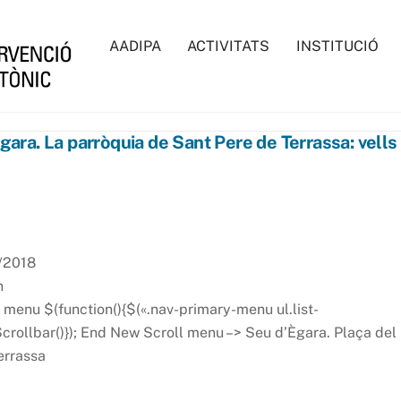
AADIPA
ACTIVITATS
INSTITUCIÓ
Ègara. La parròquia de Sant Pere de Terrassa: vells
0/2018
h
 menu $(function(){$(«.nav-primary-menu ul.list-
crollbar()}); End New Scroll menu –> Seu d’Ègara. Plaça del
errassa