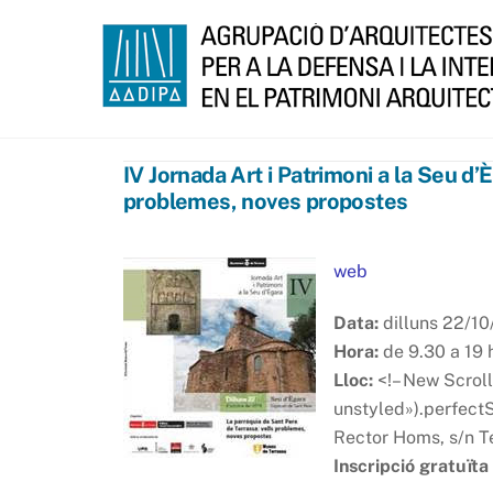
Skip
to
content
IV Jornada Art i Patrimoni a la Seu d’
problemes, noves propostes
web
Data:
dilluns 22/1
Hora:
de 9.30 a 19 
Lloc:
<!– New Scroll
unstyled»).perfectS
Rector Homs, s/n T
Inscripció gratuïta