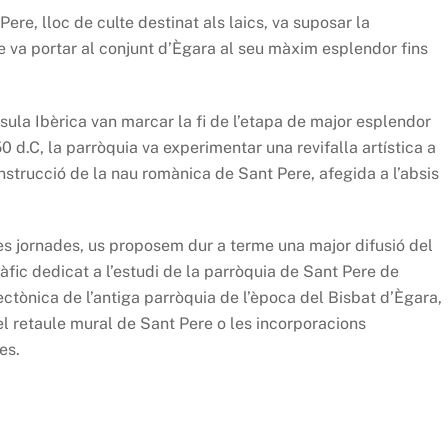
Pere, lloc de culte destinat als laics, va suposar la
ue va portar al conjunt d’Ègara al seu màxim esplendor fins
sula Ibèrica van marcar la fi de l’etapa de major esplendor
50 d.C, la parròquia va experimentar una revifalla artística a
construcció de la nau romànica de Sant Pere, afegida a l’absis
 les jornades, us proposem dur a terme una major difusió del
fic dedicat a l’estudi de la parròquia de Sant Pere de
ctònica de l’antiga parròquia de l’època del Bisbat d’Ègara,
del retaule mural de Sant Pere o les incorporacions
es.