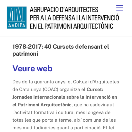
Skip
Men
to
content
1978-2017: 40 Cursets defensant el
patrimoni
Veure web
Des de fa quaranta anys, el Col·legi d’Arquitectes
de Catalunya (COAC) organitza el
Curset:
Jornades Internacionals sobre la Intervenció en
el Patrimoni Arquitectònic
, que ha esdevingut
l’activitat formativa i cultural més longeva de
totes les que porta a terme, així com una de les
més multitudinàries quant a participació. El fet