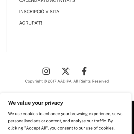
CALENDARI D’ACTIVITATS
INSCRIPCIÓ VISITA
AGRUPA’T!
Back
To
Top
Copyright © 2017 AADIPA. All Rights Reserved
We value your privacy
Plaça Nova, 5 6a planta
We use cookies to enhance your browsing experience, serve
personalised ads or content, and analyse our traffic. By
08002 Barcelona
clicking "Accept All", you consent to our use of cookies.
Tel. 93 306 78 28