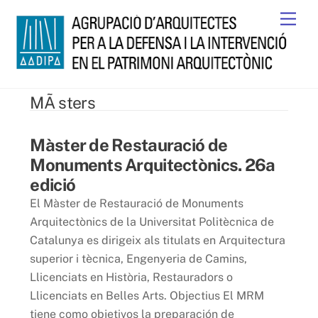
Skip
Men
to
content
MÃ sters
6 juny 2017
Màster de Restauració de
Monuments Arquitectònics. 26a
edició
El Màster de Restauració de Monuments
Arquitectònics de la Universitat Politècnica de
Catalunya es dirigeix als titulats en Arquitectura
superior i tècnica, Engenyeria de Camins,
Llicenciats en Història, Restauradors o
Llicenciats en Belles Arts. Objectius El MRM
tiene como objetivos la preparación de