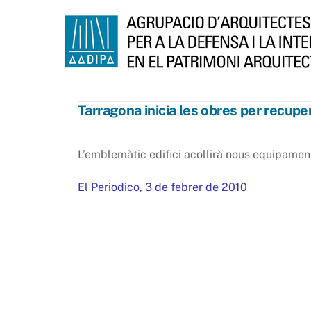
Skip
to
content
Tarragona inicia les obres per recuper
L’emblemàtic edifici acollirà nous equipaments
El Periodico, 3 de febrer de 2010