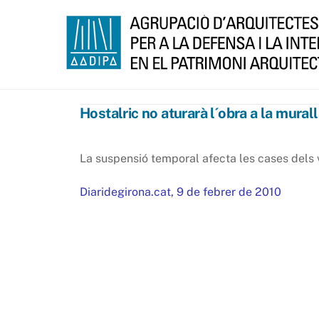
Skip
to
content
Hostalric no aturarà l´obra a la mural
La suspensió temporal afecta les cases dels ve
Diaridegirona.cat, 9 de febrer de 2010