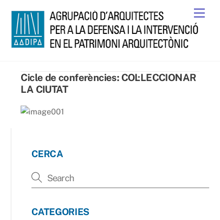
Skip
Men
to
content
Cicle de conferències: COL·LECCIONAR
LA CIUTAT
CERCA
CATEGORIES