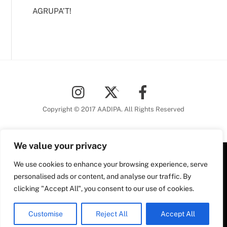
AGRUPA’T!
Back
To
Top
Copyright © 2017 AADIPA. All Rights Reserved
We value your privacy
We use cookies to enhance your browsing experience, serve
Plaça Nova, 5 6a planta
personalised ads or content, and analyse our traffic. By
08002 Barcelona
clicking "Accept All", you consent to our use of cookies.
Tel. 93 306 78 28
Plaça Nova, 5, 6a planta
aadipa@coac.net
Customise
Reject All
Accept All
08002 Barcelona