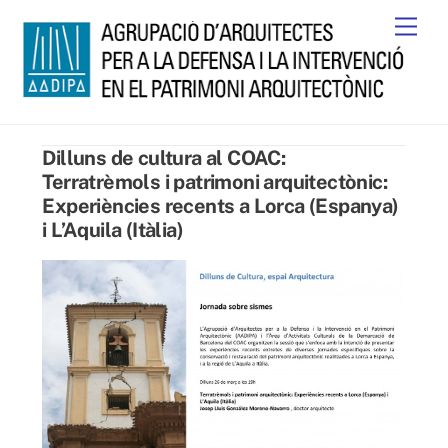
Skip
Men
to
content
Dilluns de cultura al COAC:
Terratrèmols i patrimoni arquitectònic:
Experiències recents a Lorca (Espanya)
i L’Aquila (Itàlia)