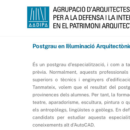
Skip
to
content
Postgrau en Il·luminació Arquitectòni
És un postgrau d’especialització, i com a t
prèvia. Normalment, aquests professionals 
superiors o tècnics i enginyers d’edificació
Tanmateix, volem que el resultat del postg
provinences dels alumnes. Per tant, la forma
teatre, aparadorisme, escultura, pintura o qu
els antropòlegs, lingüistes o geòlegs. En def
candidats per estudiar aquesta especialit
coneixements alt d’AutoCAD.