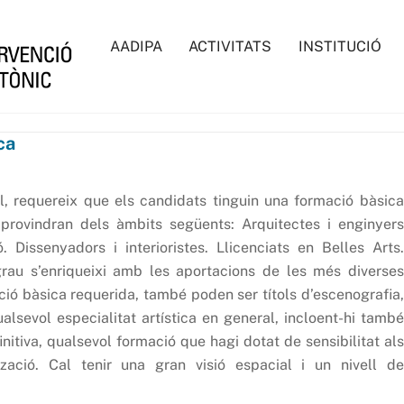
AADIPA
ACTIVITATS
INSTITUCIÓ
ca
al, requereix que els candidats tinguin una formació bàsica
provindran dels àmbits següents: Arquitectes i enginyers
. Dissenyadors i interioristes. Llicenciats en Belles Arts.
rau s’enriqueixi amb les aportacions de les més diverses
ció bàsica requerida, també poden ser títols d’escenografia,
alsevol especialitat artística en general, incloent-hi també
initiva, qualsevol formació que hagi dotat de sensibilitat als
zació. Cal tenir una gran visió espacial i un nivell de