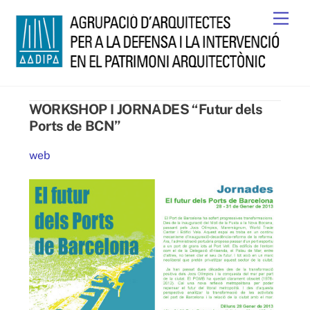
Skip
Men
to
content
WORKSHOP I JORNADES “Futur dels
Ports de BCN”
web