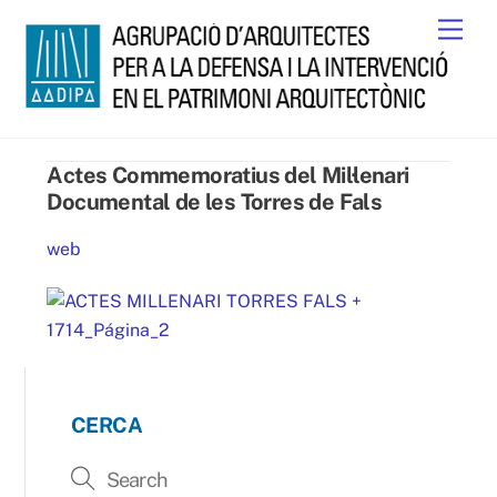
Skip
Men
to
content
Actes Commemoratius del Mil·lenari
Documental de les Torres de Fals
web
CERCA