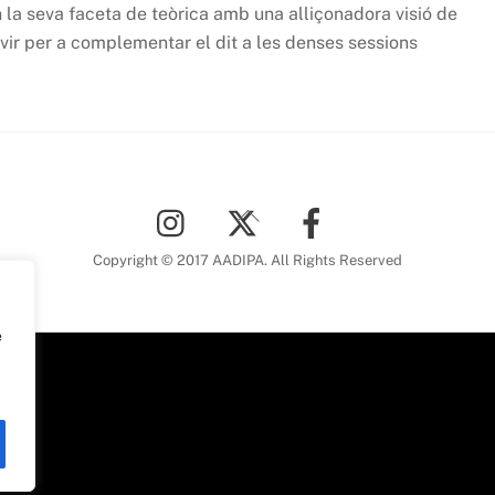
en la seva faceta de teòrica amb una alliçonadora visió de
rvir per a complementar el dit a les denses sessions
Back
To
Top
Copyright © 2017 AADIPA. All Rights Reserved
e