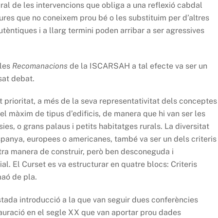
al de les intervencions que obliga a una reflexió cabdal
ures que no coneixem prou bé o les substituim per d’altres
tèntiques i a llarg termini poden arribar a ser agressives
 les
Recomanacions
de la ISCARSAH a tal efecte va ser un
osat debat.
t prioritat, a més de la seva representativitat dels conceptes
l màxim de tipus d’edificis, de manera que hi van ser les
es, o grans palaus i petits habitatges rurals. La diversitat
spanya, europees o americanes, també va ser un dels criteris
ostra manera de construir, però ben desconeguda i
l. El Curset es va estructurar en quatre blocs: Criteris
maó de pla.
tada introducció a la que van seguir dues conferències
tauració en el segle XX que van aportar prou dades