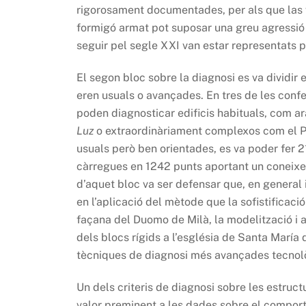
rigorosament documentades, per als que las v
formigó armat pot suposar una greu agressió a
seguir pel segle XXI van estar representa
El segon bloc sobre la diagnosi es va dividir
eren usuals o avançades. En tres de les confe
poden diagnosticar edificis habituals, com 
Luz
o extraordinàriament complexos com el Pa
usuals però ben orientades, es va poder fer 
càrregues en 1242 punts aportant un coneixemen
d’aquet bloc va ser defensar que, en general 
en l’aplicació del mètode que la sofistificaci
façana del Duomo de Milà, la modelització i an
dels blocs rígids a l’església de Santa María
tècniques de diagnosi més avançades tecnolò
Un dels criteris de diagnosi sobre les estruc
valor preminent a les dades sobre el comporta