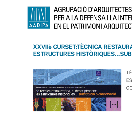
Skip
to
content
XXVIIè CURSET:TÈCNICA RESTAURA
ESTRUCTURES HISTÒRIQUES…SUBS
TÈ
ES
C