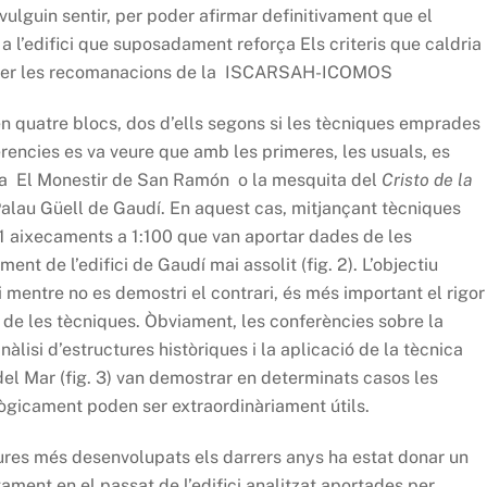
ulguin sentir, per poder afirmar definitivament que el
 l’edifici que suposadament reforça Els criteris que caldria
ts per les recomanacions de la ISCARSAH-ICOMOS
 en quatre blocs, dos d’ells segons si les tècniques emprades
rencies es va veure que amb les primeres, les usuals, es
ara El Monestir de San Ramón o la mesquita del
Cristo de la
lau Güell de Gaudí. En aquest cas, mitjançant tècniques
21 aixecaments a 1:100 que van aportar dades de les
t de l’edifici de Gaudí mai assolit (fig. 2). L’objectiu
i mentre no es demostri el contrari, és més important el rigor
ó de les tècniques. Òbviament, les conferències sobre la
àlisi d’estructures històriques i la aplicació de la tècnica
 del Mar (fig. 3) van demostrar en determinats casos les
gicament poden ser extraordinàriament útils.
tures més desenvolupats els darrers anys ha estat donar un
ment en el passat de l’edifici analitzat aportades per