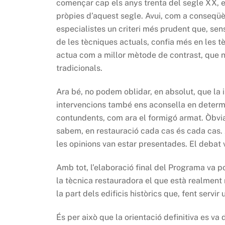
començar cap els anys trenta del segle XX, en
pròpies d’aquest segle. Avui, com a conseqüèn
especialistes un criteri més prudent que, se
de les tècniques actuals, confia més en les tè
actua com a millor mètode de contrast, que no
tradicionals.
Ara bé, no podem oblidar, en absolut, que la 
intervencions també ens aconsella en deter
contundents, com ara el formigó armat. Òbvia
sabem, en restauració cada cas és cada cas. 
les opinions van estar presentades. El debat va
Amb tot, l’elaboració final del Programa va p
la tècnica restauradora el que està realment 
la part dels edificis històrics que, fent serv
És per això que la orientació definitiva es va