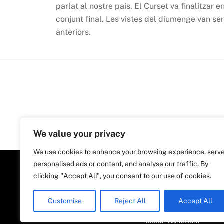
parlat al nostre país. El Curset va finalitzar 
conjunt final. Les vistes del diumenge van se
anteriors.
We value your privacy
We use cookies to enhance your browsing experience, serv
personalised ads or content, and analyse our traffic. By
clicking "Accept All", you consent to our use of cookies.
Customise
Reject All
Accept All
Plaça Nova, 5, 6a planta
08002 Barcelona