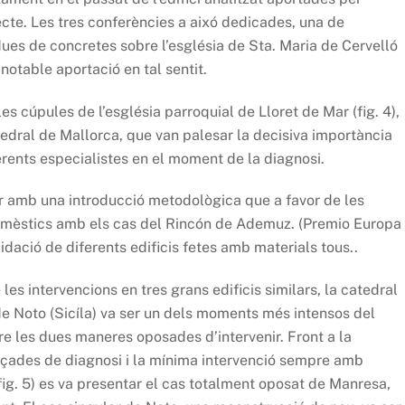
ecte. Les tres conferències a aixó dedicades, una de
 dues de concretes sobre l’església de Sta. Maria de Cervelló
 notable aportació en tal sentit.
s cúpules de l’església parroquial de Lloret de Mar (fig. 4),
tedral de Mallorca, que van palesar la decisiva importància
ferents especialistes en el moment de la diagnosi.
r amb una introducció metodològica que a favor de les
 domèstics amb els cas del Rincón de Ademuz. (Premio Europa
idació de diferents edificis fetes amb materials tous..
les intervencions en tres grans edificis similars, la catedral
de Noto (Sicíla) va ser un dels moments més intensos del
re les dues maneres oposades d’intervenir. Front a la
nçades de diagnosi i la mínima intervenció sempre amb
(fig. 5) es va presentar el cas totalment oposat de Manresa,