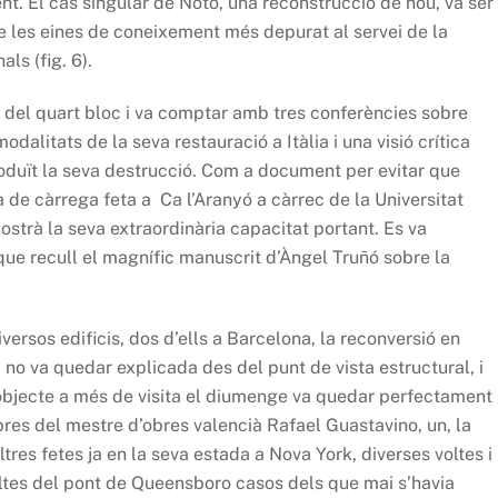
t. El cas singular de Noto, una reconstrucció de nou, va ser
 les eines de coneixement més depurat al servei de la
ls (fig. 6).
di del quart bloc i va comptar amb tres conferències sobre
dalitats de la seva restauració a Itàlia i una visió crítica
roduït la seva destrucció. Com a document per evitar que
a de càrrega feta a Ca l’Aranyó a càrrec de la Universitat
strà la seva extraordinària capacitat portant. Es va
ue recull el magnífic manuscrit d’Àngel Truñó sobre la
ersos edificis, dos d’ells a Barcelona, la reconversió en
no va quedar explicada des del punt de vista estructural, i
 objecte a més de visita el diumenge va quedar perfectament
 obres del mestre d’obres valencià Rafael Guastavino, un, la
tres fetes ja en la seva estada a Nova York, diverses voltes i
voltes del pont de Queensboro casos dels que mai s’havia