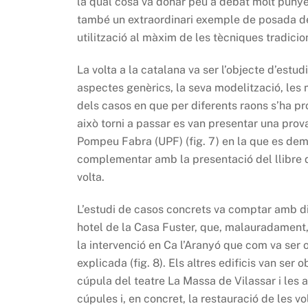
la qual cosa va donar peu a debat molt punyen
també un extraordinari exemple de posada de
utilització al màxim de les tècniques tradiciona
La volta a la catalana va ser l’objecte d’estu
aspectes genèrics, la seva modelització, les mo
dels casos en que per diferents raons s’ha p
això torni a passar es van presentar una prov
Pompeu Fabra (UPF) (fig. 7) en la que es demo
complementar amb la presentació del llibre q
volta.
L’estudi de casos concrets va comptar amb div
hotel de la Casa Fuster, que, malauradament, 
la intervenció en Ca l’Aranyó que com va ser
explicada (fig. 8). Els altres edificis van ser
cúpula del teatre La Massa de Vilassar i les al
cúpules i, en concret, la restauració de les 