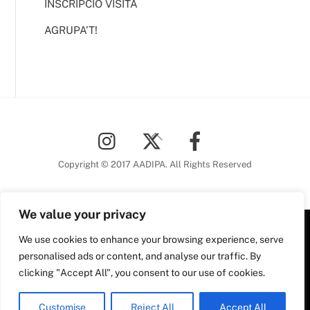
INSCRIPCIÓ VISITA
AGRUPA’T!
Back
To
Top
Copyright © 2017 AADIPA. All Rights Reserved
We value your privacy
We use cookies to enhance your browsing experience, serve
Plaça Nova, 5 6a planta
personalised ads or content, and analyse our traffic. By
08002 Barcelona
clicking "Accept All", you consent to our use of cookies.
Tel. 93 306 78 28
Plaça Nova, 5, 6a planta
aadipa@coac.net
Customise
Reject All
Accept All
08002 Barcelona