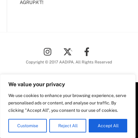
AGRUPA’T!
Back
To
Top
Copyright © 2017 AADIPA. All Rights Reserved
We value your privacy
We use cookies to enhance your browsing experience, serve
Plaça Nova, 5 6a planta
personalised ads or content, and analyse our traffic. By
08002 Barcelona
clicking "Accept All", you consent to our use of cookies.
Tel. 93 306 78 28
Plaça Nova, 5, 6a planta
aadipa@coac.net
Customise
Reject All
Accept All
08002 Barcelona