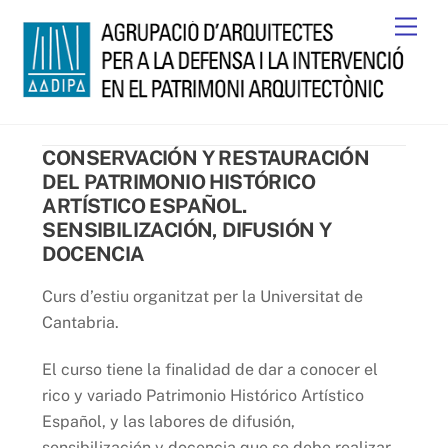
Skip
Men
to
content
CONSERVACIÓN Y RESTAURACIÓN
DEL PATRIMONIO HISTÓRICO
ARTÍSTICO ESPAÑOL.
SENSIBILIZACIÓN, DIFUSIÓN Y
DOCENCIA
Curs d’estiu organitzat per la Universitat de
Cantabria.
El curso tiene la finalidad de dar a conocer el
rico y variado Patrimonio Histórico Artístico
Español, y las labores de difusión,
sensibilización y docencia que se debe realizar