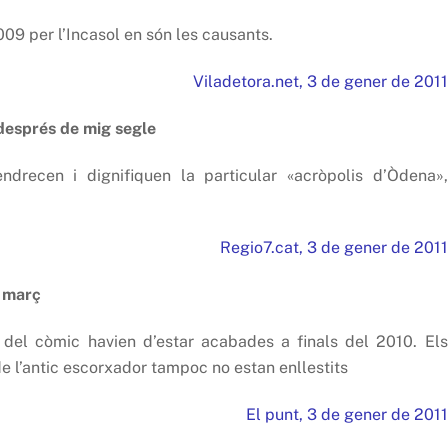
009 per l’Incasol en són les causants.
Viladetora.net, 3 de gener de 2011
 després de mig segle
ndrecen i dignifiquen la particular «acròpolis d’Òdena»,
Regio7.cat, 3 de gener de 2011
l març
u del còmic havien d’estar acabades a finals del 2010. Els
 de l’antic escorxador tampoc no estan enllestits
El punt, 3 de gener de 2011