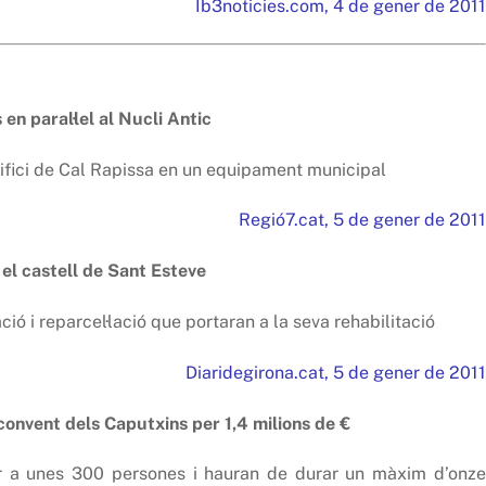
Ib3noticies.com, 4 de gener de 2011
n paral·lel al Nucli Antic
edifici de Cal Rapissa en un equipament municipal
Regió7.cat, 5 de gener de 2011
el castell de Sant Esteve
ió i reparcel·lació que portaran a la seva rehabilitació
Diaridegirona.cat, 5 de gener de 2011
 convent dels Caputxins per 1,4 milions de €
er a unes 300 persones i hauran de durar un màxim d’onze