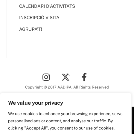
CALENDARI D’ACTIVITATS
INSCRIPCIÓ VISITA
AGRUPA’T!
Back
To
Top
Copyright © 2017 AADIPA. All Rights Reserved
We value your privacy
We use cookies to enhance your browsing experience, serve
Plaça Nova, 5 6a planta
personalised ads or content, and analyse our traffic. By
08002 Barcelona
clicking "Accept All", you consent to our use of cookies.