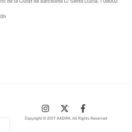
òric de la Ciutat de Barcelona C/ Santa Llúcia, 1 08002
30h
Back
To
Top
Copyright © 2017 AADIPA. All Rights Reserved