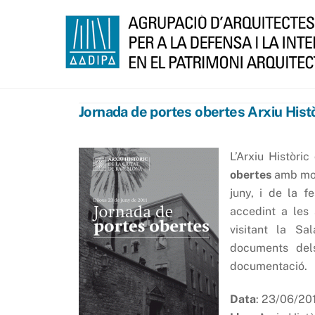
Skip
to
content
Jornada de portes obertes Arxiu Histò
L’Arxiu Històri
obertes
amb moti
juny, i de la f
accedint a les
visitant la S
documents dels
documentació.
Data
: 23/06/20