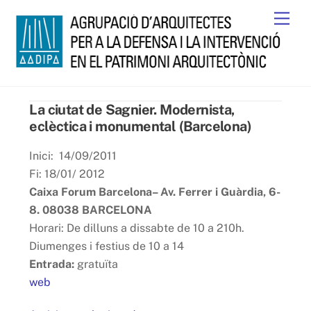
Skip
Men
to
content
La ciutat de Sagnier. Modernista,
eclèctica i monumental (Barcelona)
Inici: 14/09/2011
Fi: 18/01/ 2012
Caixa Forum Barcelona– Av. Ferrer i Guàrdia, 6-
8. 08038 BARCELONA
Horari: De dilluns a dissabte de 10 a 210h.
Diumenges i festius de 10 a 14
Entrada:
gratuïta
web