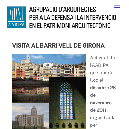
Skip
Men
to
content
VISITA AL BARRI VELL DE GIRONA
Activitat de
l’AADIPA,
que tindrà
lloc el
dissabte 26
de
novembre
de 2011,
organitzada
per