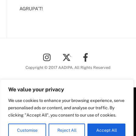
AGRUPA’T!
Back
To
Top
Copyright © 2017 AADIPA. All Rights Reserved
We value your privacy
We use cookies to enhance your browsing experience, serve
Plaça Nova, 5 6a planta
personalised ads or content, and analyse our traffic. By
08002 Barcelona
clicking "Accept All", you consent to our use of cookies.
Tel. 93 306 78 28
Plaça Nova, 5, 6a planta
aadipa@coac.net
08002 Barcelona
Customise
Reject All
Accept All