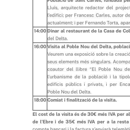
Població de Sant Carles, fundada per 
Lluís, arquitecte redactor del project
l’edifici; per Francesc Carles, autor d
actualment; i per Fernando Torta, apar
14:00
Dinar al restaurant de la Casa de Co
del Delta.
16:00
Visita al Poble Nou del Delta, poblac
Veurem una exposició sobre la creació 
seus elements més singulars. Acompan
coautor del llibre “El Poble Nou de
l’urbanisme de la població i la tipol
edificis públics i privats, i per En
Poble Nou del Delta.
18:00
Comiat i finalització de la visita.
El cost de la visita és de 30€ més IVA per a
de l’Ebre
i de 35€ més IVA per a la resta 
compte bancari i la factura s’enviarà telemàti