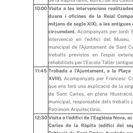
de la Ràpita (antic edifici de les Casot
10:00
Visita a les intervencions realitzade
duana i oficines de la Reial Compa
mitjans de segle XIX), a les antigues 
circumdant.
Acompanyats per Jordi S
intervenció en l’edifici del Museu,
municipal de l’Ajuntament de Sant Ca
treballs previstos en l’espai exteri
rehabilitats per l’Escola Taller (antig
11:45
Trobada a l’Ajuntament, a la Plaça d
XVIII).
Acompanyats per Francesc Carl
que ens farà una explicació de la sing
de Sant Carles, en plena Il·lustraci
municipal, responsable dels treballs 
Patrimoni Arquitectònic.
12:30
Visita a l’edifici de l’Església Nova,
Carles de la Ràpita (edifici del s