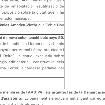
Carles III).
Acompanyats per Josep
e de rehabilitació i reutilització de
e l’exposició sobre la ciutat que hi ha
ellador municipal.
lònies Amadeu-Victòria
, a Poble Nou
ió de nova colonització dels anys 50.
de la població i farem una visita als
yats per Antoni López, arquitecte i
l Delta”, un estudi exhaustiu sobre
ogia edificatòria i constructiva dels
carna Ferrer, alcaldessa pedània del
ls
membres de l’AADIPA
i els arquitectes de la Demarcació
d’assistents
. El pagament s’efectuarà mitjançant càrrec a
cament a tots els inscrits.