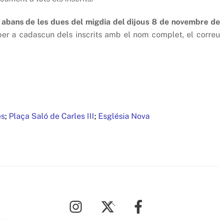
ó abans de les dues del migdia del dijous 8 de novembre de
 per a cadascun dels inscrits amb el nom complet, el correu
es
;
Plaça Saló de Carles III
;
Església Nova
Back
To
Top