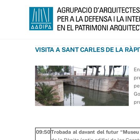
Skip
to
content
VISITA A SANT CARLES DE LA RÀPI
En
pr
pe
Go
pr
09:50
Trobada al davant del futur “Museu 