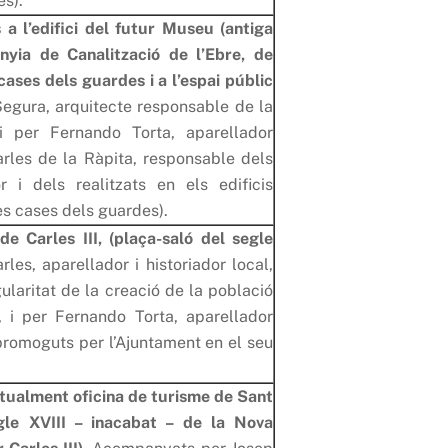
es).
s a l’edifici del futur Museu (antiga
nyia de Canalització de l’Ebre, de
cases dels guardes i a l’espai públic
egura, arquitecte responsable de la
 i per Fernando Torta, aparellador
rles de la Ràpita, responsable dels
or i dels realitzats en els edificis
ues cases dels guardes).
e Carles III, (plaça-saló del segle
es, aparellador i historiador local,
ularitat de la creació de la població
ó, i per Fernando Torta, aparellador
promoguts per l’Ajuntament en el seu
 actualment oficina de turisme de Sant
egle XVIII – inacabat – de la Nova