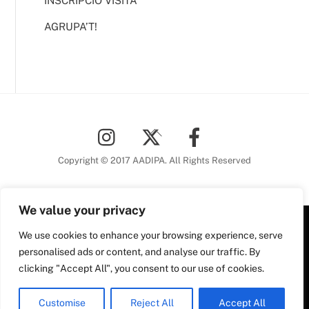
INSCRIPCIÓ VISITA
AGRUPA’T!
Back
To
Top
Copyright © 2017 AADIPA. All Rights Reserved
We value your privacy
We use cookies to enhance your browsing experience, serve
Plaça Nova, 5 6a planta
personalised ads or content, and analyse our traffic. By
08002 Barcelona
clicking "Accept All", you consent to our use of cookies.
Tel. 93 306 78 28
Plaça Nova, 5, 6a planta
aadipa@coac.net
Customise
Reject All
Accept All
08002 Barcelona