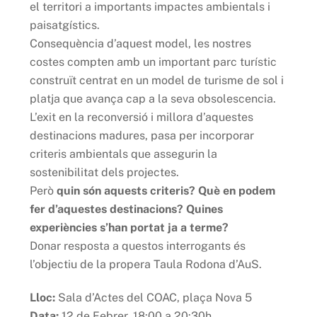
el territori a importants impactes ambientals i
paisatgístics.
Consequència d’aquest model, les nostres
costes compten amb un important parc turístic
construït centrat en un model de turisme de sol i
platja que avança cap a la seva obsolescencia.
L’exit en la reconversió i millora d’aquestes
destinacions madures, pasa per incorporar
criteris ambientals que assegurin la
sostenibilitat dels projectes.
Però
quin són aquests criteris? Què en podem
fer d’aquestes destinacions? Quines
experiències s’han portat ja a terme?
Donar resposta a questos interrogants és
l’objectiu de la propera Taula Rodona d’AuS.
Lloc:
Sala d’Actes del COAC, plaça Nova 5
Data:
12 de Febrer, 18:00 a 20:30h