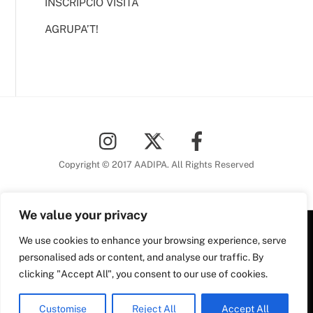
INSCRIPCIÓ VISITA
AGRUPA’T!
Back
To
Top
Copyright © 2017 AADIPA. All Rights Reserved
We value your privacy
We use cookies to enhance your browsing experience, serve
Plaça Nova, 5 6a planta
personalised ads or content, and analyse our traffic. By
08002 Barcelona
clicking "Accept All", you consent to our use of cookies.
Tel. 93 306 78 28
Plaça Nova, 5, 6a planta
aadipa@coac.net
Customise
Reject All
Accept All
08002 Barcelona