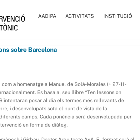
AADIPA
ACTIVITATS
INSTITUCIÓ
içons sobre Barcelona
eja com a homenatge a Manuel de Solà-Morales (+ 27-11-
ternacionalment. Es basa al seu llibre “Ten lessons on
S’intentaran posar al dia els termes més rellevants de
ibre, i desenvolupats sota el punt de vista de la
e diferents camps. Cada ponència serà desenvolupada per
ntervenció en forma de diàleg.
Domènech i Girbau, Doctor Arquitecte AxA. El format serà el