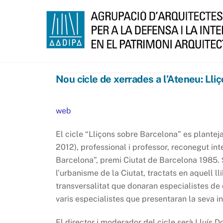
Skip
to
content
Nou cicle de xerrades a l’Ateneu: Ll
web
El cicle “Lliçons sobre Barcelona” es plant
2012), professional i professor, reconegut in
Barcelona”, premi Ciutat de Barcelona 1985. 
l’urbanisme de la Ciutat, tractats en aquell ll
transversalitat que donaran especialistes d
varis especialistes que presentaran la seva i
El director i moderador del cicle serà Lluís 