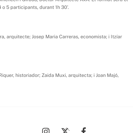
o 5 participants, durant 1h 30’.
a, arquitecte; Josep Maria Carreras, economista; i Itzíar
quer, historiador; Zaida Muxi, arquitecta; i Joan Majó,
Back
To
Top