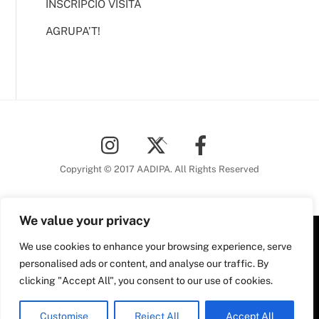
INSCRIPCIÓ VISITA
AGRUPA’T!
Back
To
Top
Copyright © 2017 AADIPA. All Rights Reserved
We value your privacy
We use cookies to enhance your browsing experience, serve
Plaça Nova, 5 6a planta
personalised ads or content, and analyse our traffic. By
08002 Barcelona
clicking "Accept All", you consent to our use of cookies.
Tel. 93 306 78 28
Plaça Nova, 5, 6a planta
aadipa@coac.net
Customise
Reject All
Accept All
08002 Barcelona