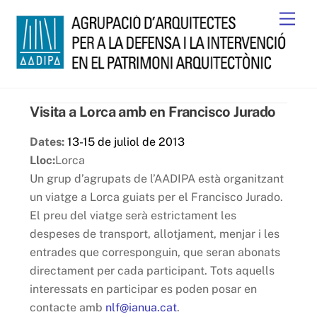
Skip
Men
to
content
Visita a Lorca amb en Francisco Jurado
Dates:
13-15 de juliol de 2013
Lloc:
Lorca
Un grup d’agrupats de l’AADIPA està organitzant
un viatge a Lorca guiats per el Francisco Jurado.
El preu del viatge serà estrictament les
despeses de transport, allotjament, menjar i les
entrades que corresponguin, que seran abonats
directament per cada participant. Tots aquells
interessats en participar es poden posar en
contacte amb
nlf@ianua.cat
.