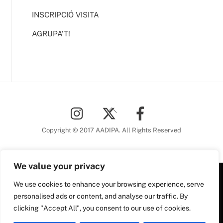
INSCRIPCIÓ VISITA
AGRUPA’T!
Back
To
Top
Copyright © 2017 AADIPA. All Rights Reserved
We value your privacy
We use cookies to enhance your browsing experience, serve
Plaça Nova, 5 6a planta
personalised ads or content, and analyse our traffic. By
08002 Barcelona
clicking "Accept All", you consent to our use of cookies.
Tel. 93 306 78 28
Plaça Nova, 5, 6a planta