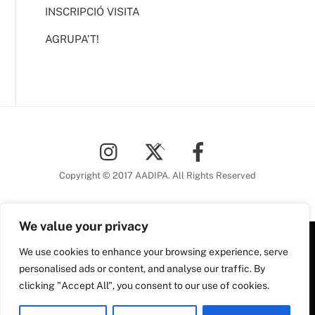
INSCRIPCIÓ VISITA
AGRUPA’T!
Back
To
Top
Copyright © 2017 AADIPA. All Rights Reserved
We value your privacy
Plaça Nova, 5 6a planta
We use cookies to enhance your browsing experience, serve
personalised ads or content, and analyse our traffic. By
08002 Barcelona
clicking "Accept All", you consent to our use of cookies.
Tel. 93 306 78 28
Plaça Nova, 5, 6a planta
aadipa@coac.net