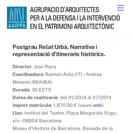
Skip
Men
to
content
Postgrau Relat Urbà. Narrativa i
representació d’itineraris històrics.
Director
: Joan Roca
Coordinadors:
Raimon Àvila (IT) – Andrea
Manenti (MUHBA)
Durada
: 30 ECTS
Dates de realització
: del 01/2014 al 07/2014
Import matrícula
: 1.870’00 € (veure
web
)
Lloc:
Institut del Teatre. Plaça Margarida Xirgu,
s/n – 08004 Barcelona
Museu d’Història de Barcelona. Baixada de la