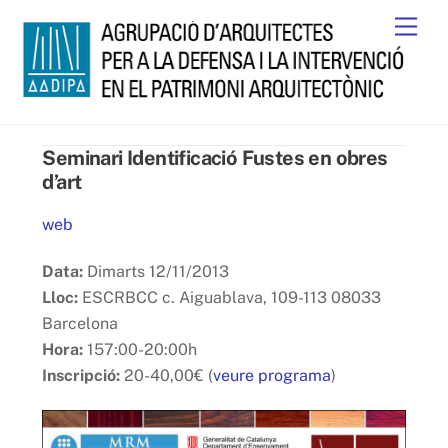
Skip
Men
to
content
Seminari Identificació Fustes en obres
d’art
web
Data:
Dimarts 12/11/2013
Lloc:
ESCRBCC c. Aiguablava, 109-113 08033
Barcelona
Hora:
157:00-20:00h
Inscripció:
20-40,00€ (
veure programa
)