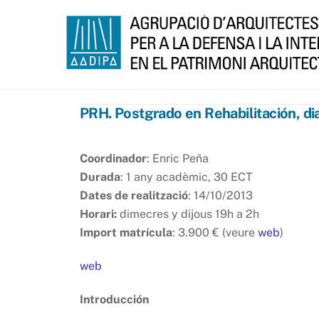
Skip
to
content
PRH. Postgrado en Rehabilitación, di
Coordinador
: Enric Peña
Durada
: 1 any acadèmic, 30 ECT
Dates de realització
: 14/10/2013
Horari:
dimecres y dijous 19h a 2h
Import matrícula
: 3.900 € (veure
web
)
web
Introducción