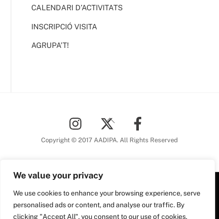
CALENDARI D’ACTIVITATS
INSCRIPCIÓ VISITA
AGRUPA’T!
Back
To
Top
Copyright © 2017 AADIPA. All Rights Reserved
We value your privacy
We use cookies to enhance your browsing experience, serve
Plaça Nova, 5 6a planta
personalised ads or content, and analyse our traffic. By
08002 Barcelona
clicking "Accept All", you consent to our use of cookies.
Tel. 93 306 78 28