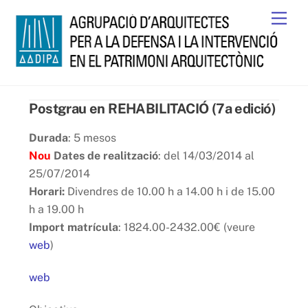
Skip
Men
to
content
Postgrau en REHABILITACIÓ (7a edició)
Durada
: 5 mesos
Nou
Dates de realització
: del 14/03/2014 al
25/07/2014
Horari:
Divendres de 10.00 h a 14.00 h i de 15.00
h a 19.00 h
Import matrícula
: 1824.00-2432.00€ (veure
web
)
web